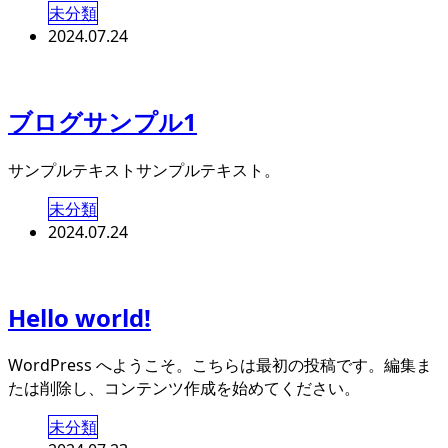
未分類
2024.07.24
ブログサンプル1
サンプルテキストサンプルテキスト。
未分類
2024.07.24
Hello world!
WordPress へようこそ。こちらは最初の投稿です。編集ま
たは削除し、コンテンツ作成を始めてください。
未分類