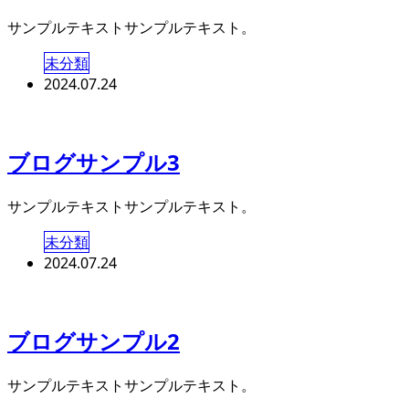
サンプルテキストサンプルテキスト。
未分類
2024.07.24
ブログサンプル3
サンプルテキストサンプルテキスト。
未分類
2024.07.24
ブログサンプル2
サンプルテキストサンプルテキスト。