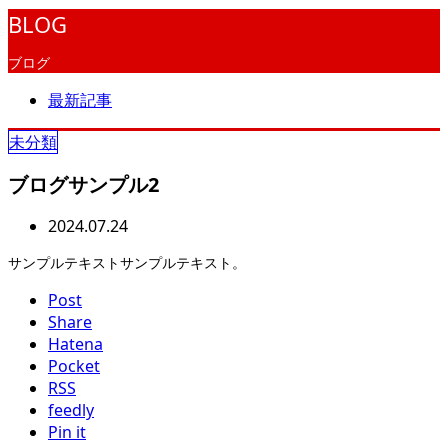
BLOG
ブログ
最新記事
未分類
ブログサンプル2
2024.07.24
サンプルテキストサンプルテキスト。
Post
Share
Hatena
Pocket
RSS
feedly
Pin it