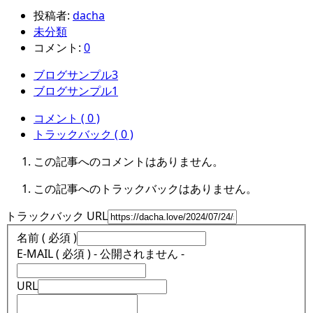
投稿者:
dacha
未分類
コメント:
0
ブログサンプル3
ブログサンプル1
コメント ( 0 )
トラックバック ( 0 )
この記事へのコメントはありません。
この記事へのトラックバックはありません。
トラックバック URL
名前 ( 必須 )
E-MAIL ( 必須 ) - 公開されません -
URL